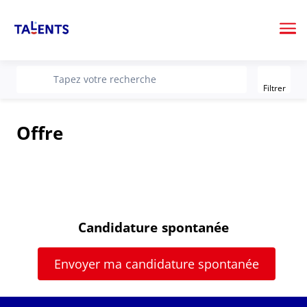
Me
Filter
recherche
Tapez votre recherche
Filtrer
Offre
Candidature spontanée
Envoyer ma candidature spontanée