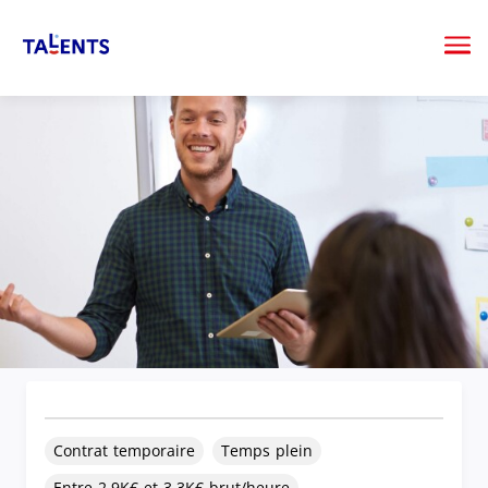
Me
Contrat temporaire
Temps plein
Entre 2.9K€ et 3.3K€ brut/heure