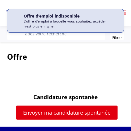
Me
Offre d’emploi indisponible
L’offre d’emploi à laquelle vous souhaitez accéder
n’est plus en ligne.
Filter
recherche
Tapez votre recherche
Filtrer
Offre
Candidature spontanée
Envoyer ma candidature spontanée